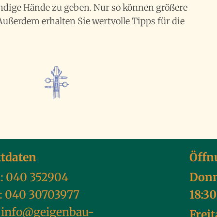
ndige Hände zu geben. Nur so können größere
ßerdem erhalten Sie wertvolle Tipps für die
tdaten
Öffn
n:
040 352904
Donn
: 040 30703977
18:3
:
info@geigenbau-
Freit