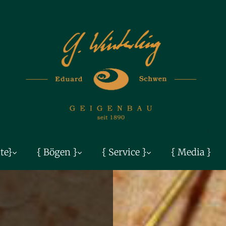
te}
{ Bögen }
{ Service }
{ Media }