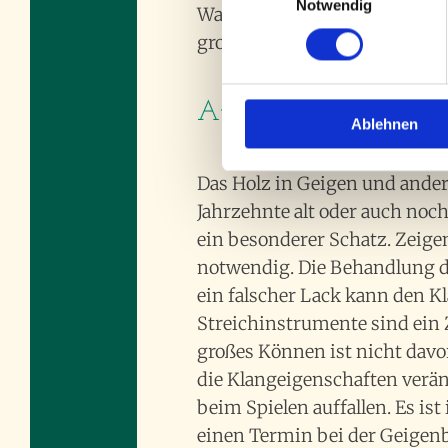
Notwendig
Wahl des Holzes oder die Höh
großen Einfluss auf den Klan
Aufarbeiten von Inst
Ablehnen
Das Holz in Geigen und ander
Jahrzehnte alt oder auch noch 
ein besonderer Schatz. Zeigen
notwendig. Die Behandlung de
ein falscher Lack kann den K
Streichinstrumente sind ein
großes Können ist nicht davor
die Klangeigenschaften verän
beim Spielen auffallen. Es ist
einen Termin bei der Geige