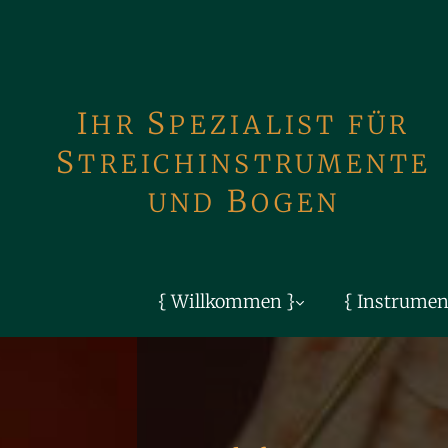
Zum Inhalt springen
S
I
HR
PEZIALIST FÜR
S
TREICH­INSTRUMENTE
B
UND
OGEN
{ Willkommen }
{ Instrumen