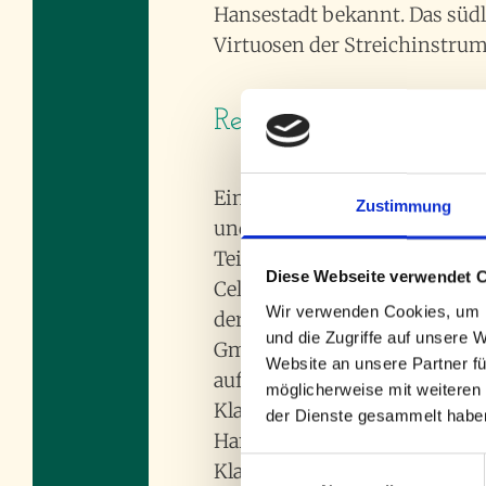
Hansestadt bekannt. Das süd
Virtuosen der Streichinstrum
Reparatur und Restau
Ein Aufgabenbereich des Gei
Zustimmung
und abgenutzten Instrumente
Teilen, wie zum Beispiel der
Diese Webseite verwendet 
Cello Reparatur erfolgt in 
Wir verwenden Cookies, um I
der Wirbel oder der Halsprof
und die Zugriffe auf unsere 
GmbH dazu. Auf Wunsch könne
Website an unsere Partner fü
aufgezogen werden, die zum i
möglicherweise mit weiteren
Klang ist die Stimme des Ins
der Dienste gesammelt habe
Hannover nicht von Hamburg 
Einwilligungsauswahl
Klangoptimierung ist ein wic