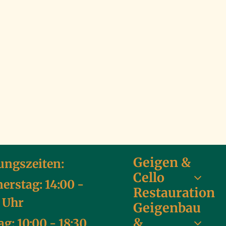
Geigen &
ungszeiten:
Cello
erstag: 14:00 -
Restauration
0 Uhr
Geigenbau
&
ag: 10:00 - 18:30