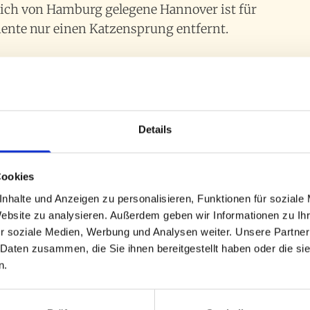
lich von Hamburg gelegene Hannover ist für
ente nur einen Katzensprung entfernt.
rierung
genbauers ist die Reparatur von beschädigten
Details
n. Dazu gehört der Austausch von einzelnen
 Saiten oder das Beheben von Rissen. Geigenbau &
Cookies
enger Abstimmung mit den Kunden. Das Anpassen
nhalte und Anzeigen zu personalisieren, Funktionen für soziale
ile gehört im Handwerk der Geigenbau Winterling
Website zu analysieren. Außerdem geben wir Informationen zu I
n spezielle Saiten auf das Instrument
r soziale Medien, Werbung und Analysen weiter. Unsere Partner
ndividuellen Spiel des Musikers passen. Der
 Daten zusammen, die Sie ihnen bereitgestellt haben oder die s
truments. Dies unterscheidet das nahe gelegene
n.
oder dem Werkstattort in Walsrode. Eine
htiger Aspekt in der Arbeit des Geigenbauers. Die