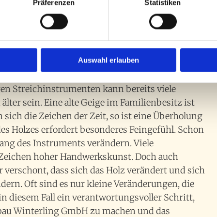
Präferenzen
Statistiken
e des Stegs und die Auswahl der Saiten haben
g.
rumenten
Auswahl erlauben
en Streichinstrumenten kann bereits viele
älter sein. Eine alte Geige im Familienbesitz ist
 sich die Zeichen der Zeit, so ist eine Überholung
s Holzes erfordert besonderes Feingefühl. Schon
lang des Instruments verändern. Viele
 Zeichen hoher Handwerkskunst. Doch auch
 verschont, dass sich das Holz verändert und sich
dern. Oft sind es nur kleine Veränderungen, die
 in diesem Fall ein verantwortungsvoller Schritt,
nbau Winterling GmbH zu machen und das