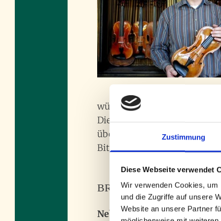
wünschen.
Die Auswahl von namhaften B
überzeugen wie individuelle
Zustimmung
Bitte sprechen Sie mich hierz
Diese Webseite verwendet 
Wir verwenden Cookies, um I
BRATSCHEN - EINZELS
und die Zugriffe auf unsere 
Website an unsere Partner fü
Neben der großen Zahl an h
möglicherweise mit weiteren