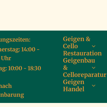
Geigen &
ungszeiten:
Cello
erstag: 14:00 -
Restauration
0 Uhr
Geigenbau
&
ag: 10:00 - 18:30
Celloreparatur
Geigen
nach
Handel
inbarung