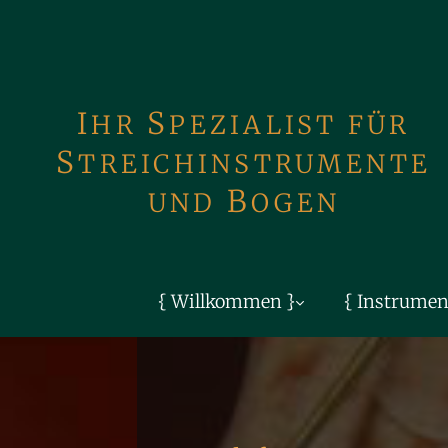
Zum Inhalt springen
S
I
HR
PEZIALIST FÜR
S
TREICH­INSTRUMENTE
B
UND
OGEN
{ Willkommen }
{ Instrumen