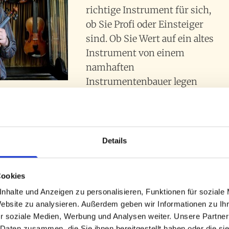
richtige Instrument für sich,
ob Sie Profi oder Einsteiger
sind. Ob Sie Wert auf ein altes
Instrument von einem
namhaften
Instrumentenbauer legen
oder sich eine neue Viola
ratschen aus dem Sortiment wird Sie ebenso
 Sonderanfertigungen und auch Kinderbratschen.
Details
u persönlich an.
Cookies
nhalte und Anzeigen zu personalisieren, Funktionen für soziale
TÜCKE
Website zu analysieren. Außerdem geben wir Informationen zu I
r soziale Medien, Werbung und Analysen weiter. Unsere Partner
ochwertigen neuen Bratschen bieten wir Ihnen
 Daten zusammen, die Sie ihnen bereitgestellt haben oder die s