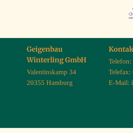
Geigenbau
Kontak
Winterling GmbH
Telefon:
Valentinskamp 34
Telefax
20355 Hamburg
E-Mail: