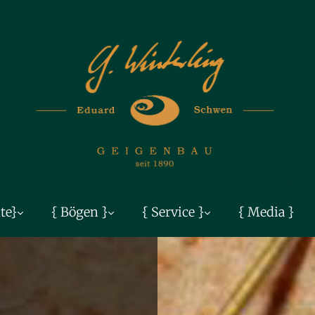
te}
{ Bögen }
{ Service }
{ Media }