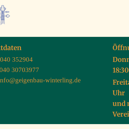
tdaten
Öffn
Donn
040 352904
18:3
: 040 30703977
info@geigenbau-winterling.de
Freit
Uhr
und 
Vere