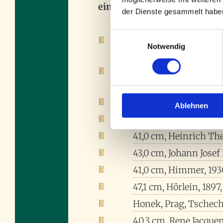
eine reichhaltige Auswahl an
der Dienste gesammelt habe
Einwilligungsauswahl
Breton, Frankreich
Notwendig
40,9 cm, Candi, 1948, 
Clotelle, Frankreich
38,8 cm, Wilhelm Dür
42,2 cm, Otto Erdesz
Ablehnen
ca. 40 cm, F. A. Glass
41,0 cm, Heinrich Th
43,0 cm, Johann Josef
41,0 cm, Himmer, 193
47,1 cm, Hörlein, 189
Honek, Prag, Tschec
40,3 cm, Rene Jacquem