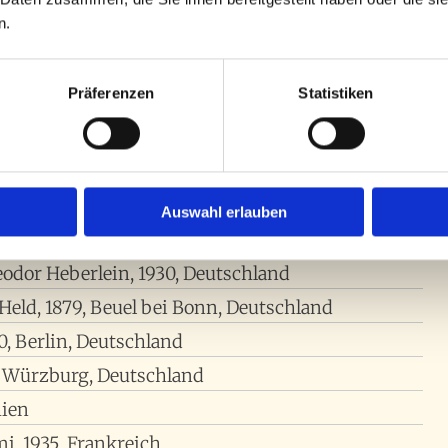
 alten und antiken Violen.
n.
Präferenzen
Statistiken
Italien
rschmidt, 1927, Deutschland
, USA
Auswahl erlauben
, 1904, Deutschland
eodor Heberlein, 1930, Deutschland
 Held, 1879, Beuel bei Bonn, Deutschland
0, Berlin, Deutschland
7, Würzburg, Deutschland
hien
i, 1935, Frankreich