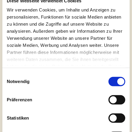
Diese Webseite verwendet Cookies
Silberbogen, Francois Lotte, Frankreich
Wir verwenden Cookies, um Inhalte und Anzeigen zu
Silberbogen, Roger Lotte, Frankreich
personalisieren, Funktionen für soziale Medien anbieten
Neusilberbogen, Felix Martin,
zu können und die Zugriffe auf unsere Website zu
analysieren. Außerdem geben wir Informationen zu Ihrer
Deutschland
Verwendung unserer Website an unsere Partner für
Goldbogen, Walter Mettal, Deutschland
soziale Medien, Werbung und Analysen weiter. Unsere
Silberbogen, Walter Mettal, Deutschland
Partner führen diese Informationen möglicherweise mit
weiteren Daten zusammen, die Sie ihnen bereitgestellt
Silberbogen, Johannes Mönnig,
haben oder die sie im Rahmen Ihrer Nutzung der Dienste
Deutschland
gesammelt haben.
Einwilligungsauswahl
Goldbogen, Rudi Neudörfer, Deutschland
Notwendig
Silberbogen, Rudi Neudörfer,
Deutschland
Präferenzen
Goldbogen, Albert Nürnberger,
Deutschland
Statistiken
Silberbogen, Albert Nürnberger,