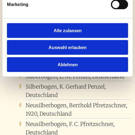
Marketing
Deutschland
Silberbogen, Emil Ouchard, Paris,
Frankreich
Alle zulassen
Neusilberbogen, Roderich Paesold,
Deutschland
Auswahl erlauben
Silberbogen, Otto Paulus, Deutschland
Ablehnen
Silberbogen, Peccatte, Paris, Frankreich
Silberbogen, E. M. Penzel, Deutschland
Silberbogen, K. Gerhard Penzel,
Deutschland
Neusilberbogen, Berthold Pfretzschner,
1920, Deutschland
Neusilberbogen, F. C. Pfretzschner,
Deutschland